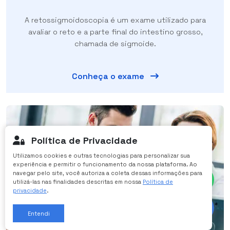
A retossigmoidoscopia é um exame utilizado para
avaliar o reto e a parte final do intestino grosso,
chamada de sigmoide.
Conheça o exame
Política de Privacidade
Utilizamos cookies e outras tecnologias para personalizar sua
Olá! Vamos iniciar uma
experiência e permitir o funcionamento da nossa plataforma. Ao
conversa pelo WhatsApp?
navegar pelo site, você autoriza a coleta dessas informações para
utilizá-las nas finalidades descritas em nossa
Política de
privacidade
.
Entendi